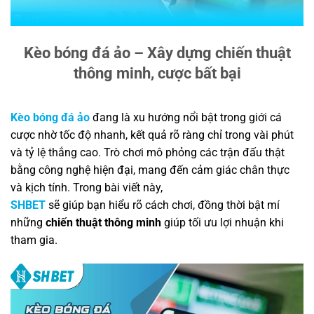
Kèo bóng đá ảo – Xây dựng chiến thuật
thông minh, cược bất bại
Kèo bóng đá ảo
đang là xu hướng nổi bật trong giới cá
cược nhờ tốc độ nhanh, kết quả rõ ràng chỉ trong vài phút
và tỷ lệ thắng cao. Trò chơi mô phỏng các trận đấu thật
bằng công nghệ hiện đại, mang đến cảm giác chân thực
và kịch tính. Trong bài viết này,
SHBET
sẽ giúp bạn hiểu rõ cách chơi, đồng thời bật mí
những
chiến thuật thông minh
giúp tối ưu lợi nhuận khi
tham gia.