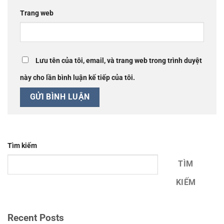
Trang web
Lưu tên của tôi, email, và trang web trong trình duyệt
này cho lần bình luận kế tiếp của tôi.
Tìm kiếm
TÌM
KIẾM
Recent Posts