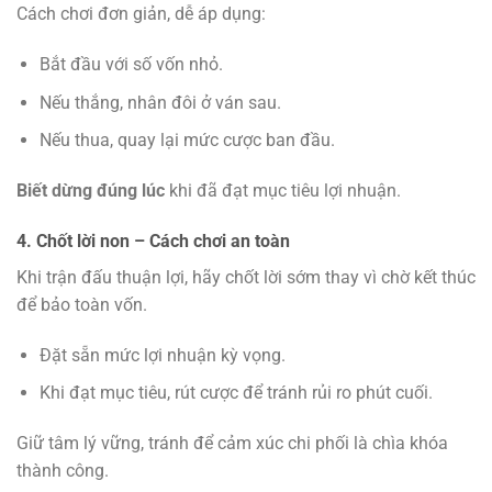
Cách chơi đơn giản, dễ áp dụng:
Bắt đầu với số vốn nhỏ.
Nếu thắng, nhân đôi ở ván sau.
Nếu thua, quay lại mức cược ban đầu.
Biết dừng đúng lúc
khi đã đạt mục tiêu lợi nhuận.
4. Chốt lời non – Cách chơi an toàn
Khi trận đấu thuận lợi, hãy chốt lời sớm thay vì chờ kết thúc
để bảo toàn vốn.
Đặt sẵn mức lợi nhuận kỳ vọng.
Khi đạt mục tiêu, rút cược để tránh rủi ro phút cuối.
Giữ tâm lý vững, tránh để cảm xúc chi phối là chìa khóa
thành công.