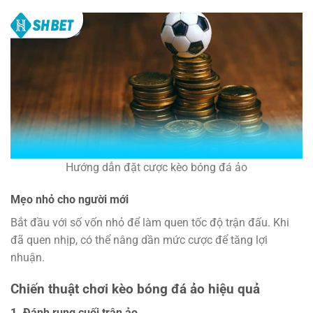
Hướng dẫn đặt cược kèo bóng đá ảo
Mẹo nhỏ cho người mới
Bắt đầu với số vốn nhỏ để làm quen tốc độ trận đấu. Khi
đã quen nhịp, có thể nâng dần mức cược để tăng lợi
nhuận.
Chiến thuật chơi kèo bóng đá ảo hiệu quả
1. Đánh rung cuối trận ảo