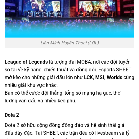
Liên Minh Huyền Thoại (LOL)
League of Legends
là tượng đài MOBA, nơi các đội tuyển
so tài về kỹ năng, chiến thuật và đồng đội. Esports SHBET
mở kèo cho những giải đấu lớn như
LCK, MSI, Worlds
cùng
nhiều giải khu vực khác.
Bạn có thể cược đội thắng, tổng số mạng hạ gục, thời
lượng ván đấu và nhiều kèo phụ.
Dota 2
Dota 2 sở hữu cộng đồng đông đảo và hệ sinh thái giải
đấu dày đặc. Tại SHBET, các trận đều có livestream và tỷ