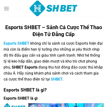
Chuyển
đến
nội
dung
Esports SHBET – Sảnh Cá Cược Thể Thao
Điện Tử Đẳng Cấp
Esports SHBET
không chỉ là sảnh cá cược Esports hiện đại
mà còn là điểm hẹn lý tưởng cho những ai yêu thích nhịp
độ thi đấu gay cấn và giàu tính cạnh tranh. Nhờ hệ thống
tỷ lệ kèo hấp dẫn, giao diện mượt và kho trò chơi phong
phú,
SHBET Esports
đang thu hút đông đảo cược thủ khắp
châu Á. Hãy cùng khám phá sảnh chơi và cách tham gia
cá cược thể thao điện tử tại
SHBET
.
Esports SHBET là gì?
Esports SHBET là gì