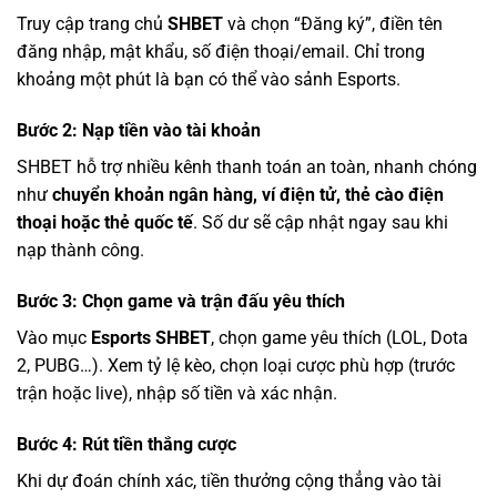
Truy cập trang chủ
SHBET
và chọn “Đăng ký”, điền tên
đăng nhập, mật khẩu, số điện thoại/email. Chỉ trong
khoảng một phút là bạn có thể vào sảnh Esports.
Bước 2: Nạp tiền vào tài khoản
SHBET hỗ trợ nhiều kênh thanh toán an toàn, nhanh chóng
như
chuyển khoản ngân hàng, ví điện tử, thẻ cào điện
thoại hoặc thẻ quốc tế
. Số dư sẽ cập nhật ngay sau khi
nạp thành công.
Bước 3: Chọn game và trận đấu yêu thích
Vào mục
Esports SHBET
, chọn game yêu thích (LOL, Dota
2, PUBG…). Xem tỷ lệ kèo, chọn loại cược phù hợp (trước
trận hoặc live), nhập số tiền và xác nhận.
Bước 4: Rút tiền thắng cược
Khi dự đoán chính xác, tiền thưởng cộng thẳng vào tài