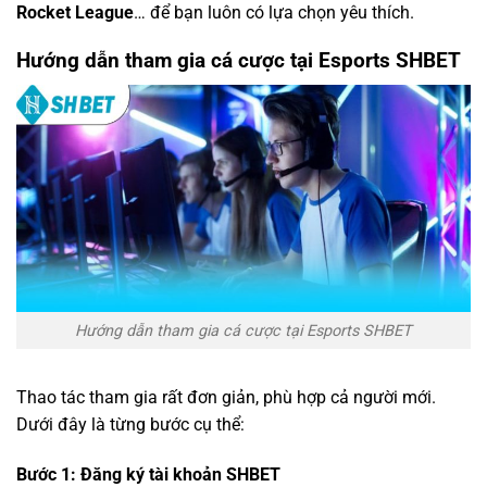
Rocket League
… để bạn luôn có lựa chọn yêu thích.
Hướng dẫn tham gia cá cược tại Esports SHBET
Hướng dẫn tham gia cá cược tại Esports SHBET
Thao tác tham gia rất đơn giản, phù hợp cả người mới.
Dưới đây là từng bước cụ thể:
Bước 1: Đăng ký tài khoản SHBET