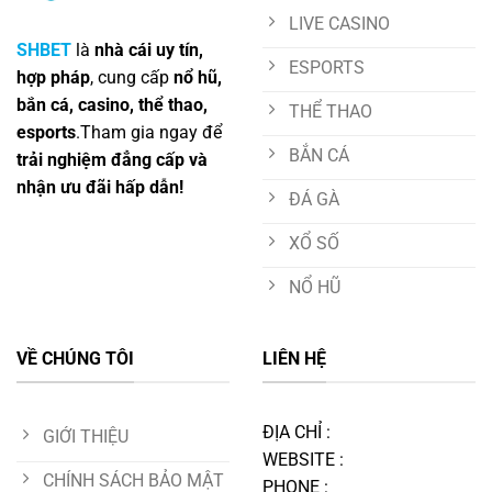
LIVE CASINO
SHBET
là
nhà cái uy tín,
ESPORTS
hợp pháp
, cung cấp
nổ hũ,
bắn cá, casino, thể thao,
THỂ THAO
esports
.Tham gia ngay để
BẮN CÁ
trải nghiệm đẳng cấp và
nhận ưu đãi hấp dẫn!
ĐÁ GÀ
XỔ SỐ
NỔ HŨ
VỀ CHÚNG TÔI
LIÊN HỆ
ĐỊA CHỈ :
GIỚI THIỆU
WEBSITE :
CHÍNH SÁCH BẢO MẬT
PHONE :