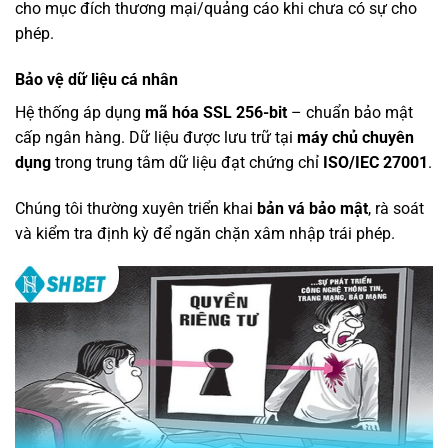
cho mục đích thương mại/quảng cáo khi chưa có sự cho
phép.
Bảo vệ dữ liệu cá nhân
Hệ thống áp dụng
mã hóa SSL 256-bit
– chuẩn bảo mật
cấp ngân hàng. Dữ liệu được lưu trữ tại
máy chủ chuyên
dụng
trong trung tâm dữ liệu đạt chứng chỉ
ISO/IEC 27001
.
Chúng tôi thường xuyên triển khai
bản vá bảo mật
, rà soát
và kiểm tra định kỳ để ngăn chặn xâm nhập trái phép.