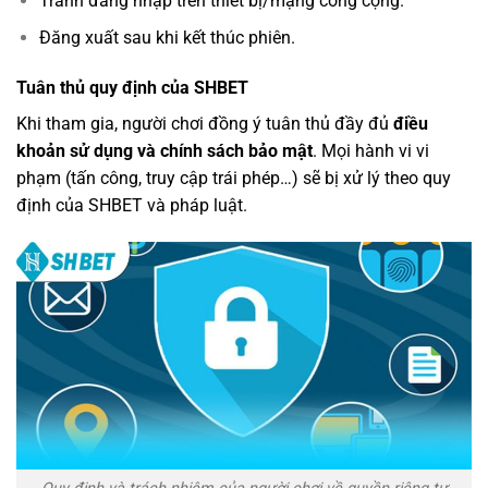
Tránh đăng nhập trên thiết bị/mạng công cộng.
Đăng xuất sau khi kết thúc phiên.
Tuân thủ quy định của SHBET
Khi tham gia, người chơi đồng ý tuân thủ đầy đủ
điều
khoản sử dụng và chính sách bảo mật
. Mọi hành vi vi
phạm (tấn công, truy cập trái phép…) sẽ bị xử lý theo quy
định của SHBET và pháp luật.