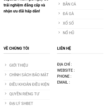
BẮN CÁ
trải nghiệm đẳng cấp và
nhận ưu đãi hấp dẫn!
ĐÁ GÀ
XỔ SỐ
NỔ HŨ
VỀ CHÚNG TÔI
LIÊN HỆ
ĐỊA CHỈ :
GIỚI THIỆU
WEBSITE :
CHÍNH SÁCH BẢO MẬT
PHONE :
EMAIL :
ĐIỀU KHOẢN ĐIỀU KIỆN
QUYỀN RIÊNG TƯ
ĐẠI LÝ SHBET