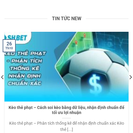
TIN TỨC NEW
26
Th10
Kèo thẻ phạt – Cách soi kèo bằng dữ liệu, nhận định chuẩn để
tối ưu lợi nhuận
Kèo thẻ phạt – Phân tích thống kê để nhận định chuẩn xác Kèo
thẻ [...]