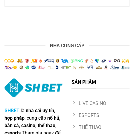
NHÀ CUNG CẤP
SẢN PHẨM
LIVE CASINO
SHBET
là
nhà cái uy tín,
ESPORTS
hợp pháp
, cung cấp
nổ hũ,
bắn cá, casino, thể thao,
THỂ THAO
esports
.Tham gia ngay để