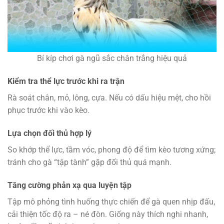
Bí kíp chơi gà ngũ sắc chân trắng hiệu quả
Kiểm tra thể lực trước khi ra trận
Rà soát chân, mỏ, lông, cựa. Nếu có dấu hiệu mệt, cho hồi
phục trước khi vào kèo.
Lựa chọn đối thủ hợp lý
So khớp thể lực, tầm vóc, phong độ để tìm kèo tương xứng;
tránh cho gà “tập tành” gặp đối thủ quá mạnh.
Tăng cường phản xạ qua luyện tập
Tập mô phỏng tình huống thực chiến để gà quen nhịp đấu,
cải thiện tốc độ ra – né đòn. Giống này thích nghi nhanh,