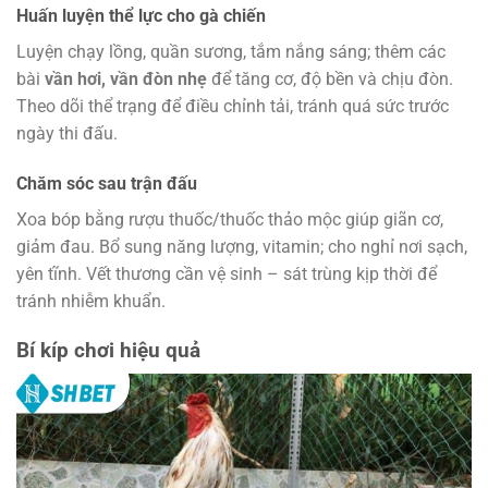
Huấn luyện thể lực cho gà chiến
Luyện chạy lồng, quần sương, tắm nắng sáng; thêm các
bài
vần hơi, vần đòn nhẹ
để tăng cơ, độ bền và chịu đòn.
Theo dõi thể trạng để điều chỉnh tải, tránh quá sức trước
ngày thi đấu.
Chăm sóc sau trận đấu
Xoa bóp bằng rượu thuốc/thuốc thảo mộc giúp giãn cơ,
giảm đau. Bổ sung năng lượng, vitamin; cho nghỉ nơi sạch,
yên tĩnh. Vết thương cần vệ sinh – sát trùng kịp thời để
tránh nhiễm khuẩn.
Bí kíp chơi hiệu quả