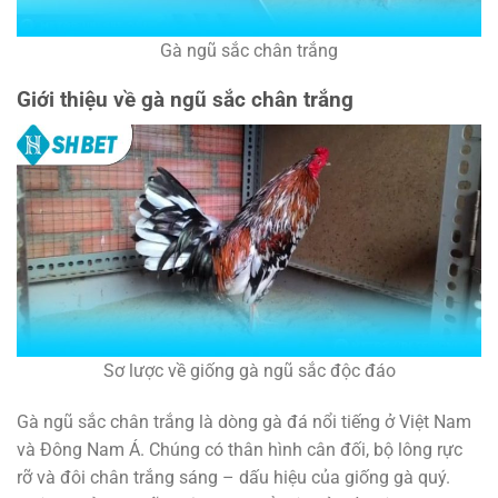
Gà ngũ sắc chân trắng
Giới thiệu về gà ngũ sắc chân trắng
Sơ lược về giống gà ngũ sắc độc đáo
Gà ngũ sắc chân trắng là dòng gà đá nổi tiếng ở Việt Nam
và Đông Nam Á. Chúng có thân hình cân đối, bộ lông rực
rỡ và đôi chân trắng sáng – dấu hiệu của giống gà quý.