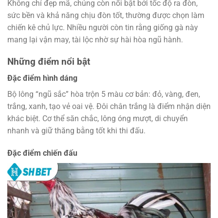
Không chỉ đẹp mã, chúng còn nổi bật bởi tốc độ ra đòn,
sức bền và khả năng chịu đòn tốt, thường được chọn làm
chiến kê chủ lực. Nhiều người còn tin rằng giống gà này
mang lại vận may, tài lộc nhờ sự hài hòa ngũ hành.
Những điểm nổi bật
Đặc điểm hình dáng
Bộ lông “ngũ sắc” hòa trộn 5 màu cơ bản: đỏ, vàng, đen,
trắng, xanh, tạo vẻ oai vệ. Đôi chân trắng là điểm nhận diện
khác biệt. Cơ thể săn chắc, lông óng mượt, di chuyển
nhanh và giữ thăng bằng tốt khi thi đấu.
Đặc điểm chiến đấu