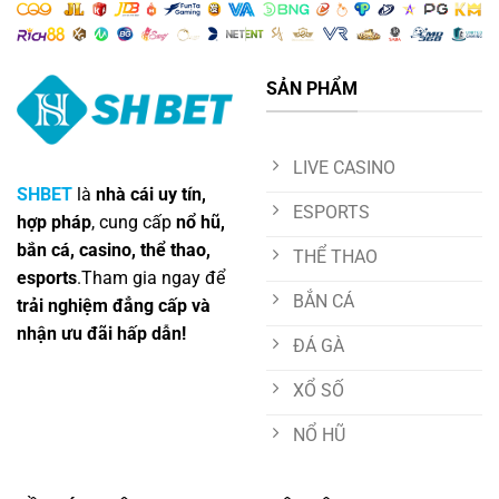
SẢN PHẨM
LIVE CASINO
SHBET
là
nhà cái uy tín,
ESPORTS
hợp pháp
, cung cấp
nổ hũ,
bắn cá, casino, thể thao,
THỂ THAO
esports
.Tham gia ngay để
BẮN CÁ
trải nghiệm đẳng cấp và
nhận ưu đãi hấp dẫn!
ĐÁ GÀ
XỔ SỐ
NỔ HŨ