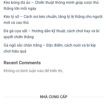
Kèo bóng đá ảo – Chiến thuật thông minh giúp cược thủ
thắng lớn mỗi ngày
Kèo tỷ số – Cách soi kèo chuẩn, tăng tỷ lệ thắng cho người
mới và cao thủ
Đá gà cựa sắt – Hướng dẫn kỹ thuật, cách chơi hay và bí
quyết chiến thắng
Gà ngũ sắc chân trắng – Đặc điểm, cách nuôi và bí kíp
chơi hiệu quả
Recent Comments
Không có bình luận nào để hiển thị.
NHÀ CUNG CẤP