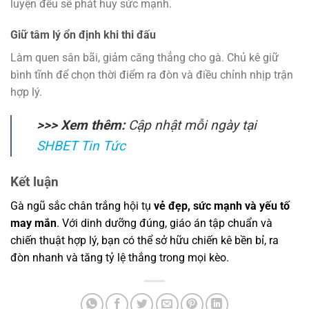
luyện đều sẽ phát huy sức mạnh.
Giữ tâm lý ổn định khi thi đấu
Làm quen sân bãi, giảm căng thẳng cho gà. Chủ kê giữ
bình tĩnh để chọn thời điểm ra đòn và điều chỉnh nhịp trận
hợp lý.
>>> Xem thêm:
Cập nhật mỗi ngày tại
SHBET Tin Tức
Kết luận
Gà ngũ sắc chân trắng hội tụ
vẻ đẹp, sức mạnh và yếu tố
may mắn
. Với dinh dưỡng đúng, giáo án tập chuẩn và
chiến thuật hợp lý, bạn có thể sở hữu chiến kê bền bỉ, ra
đòn nhanh và tăng tỷ lệ thắng trong mọi kèo.